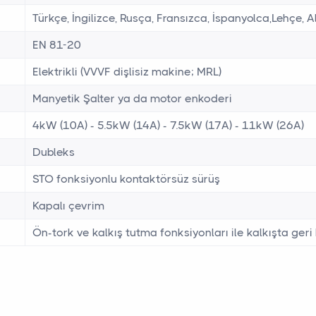
Türkçe, İngilizce, Rusça, Fransızca, İspanyolca,Lehçe, 
EN 81-20
Elektrikli (VVVF dişlisiz makine; MRL)
Manyetik Şalter ya da motor enkoderi
4kW (10A) - 5.5kW (14A) - 7.5kW (17A) - 11kW (26A)
Dubleks
STO fonksiyonlu kontaktörsüz sürüş
Kapalı çevrim
Ön-tork ve kalkış tutma fonksiyonları ile kalkışta ge