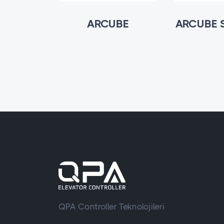
IVE
ARCUBE
ARCUBE 
QPA Controller Teknolojileri