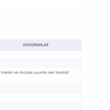
DOKÜMANLAR
VVVF s
STO f
tı imkanı ve Arcode uyumlu seri tesisat
Kompa
EN 81
Azalt
Direkt
Dayan
Enerji