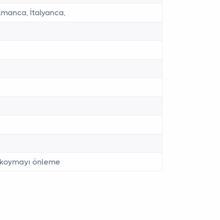
Almanca, İtalyanca,
Yeni n
Dahili
ri koymayı önleme