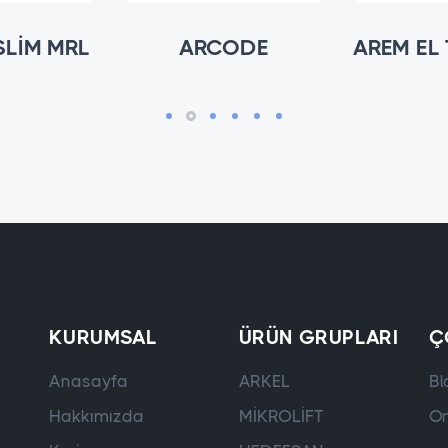
SLİM MRL
ARCODE
KURUMSAL
ÜRÜN GRUPLARI
Ç
Anasayfa
ARKEL
Bl
Hakkımızda
MİKROLİFT
On