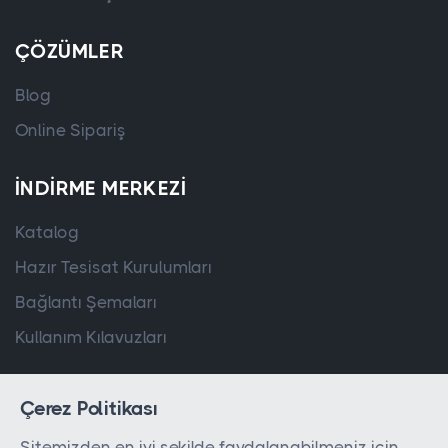
ÇÖZÜMLER
Blog
Online Sipariş
İNDIRME MERKEZI
Katalog
Hazır Tesisat Kurulumları
Bağlantı Şemaları
Kullanım Kılavuzları
Çerez Politikası
Sitemizden en iyi şekilde faydalanabilmeniz için