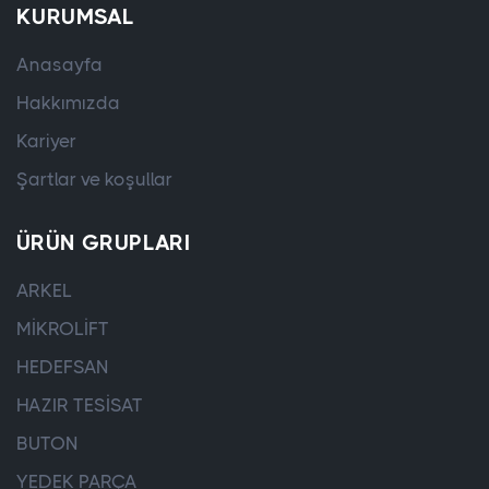
KURUMSAL
Anasayfa
Hakkımızda
Kariyer
Şartlar ve koşullar
ÜRÜN GRUPLARI
ARKEL
MİKROLİFT
HEDEFSAN
HAZIR TESİSAT
BUTON
YEDEK PARÇA