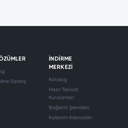
ÖZÜMLER
İNDIRME
MERKEZI
og
Katalog
line Sipariş
Hazır Tesisat
Kurulumları
Bağlantı Şemaları
Kullanım Kılavuzları