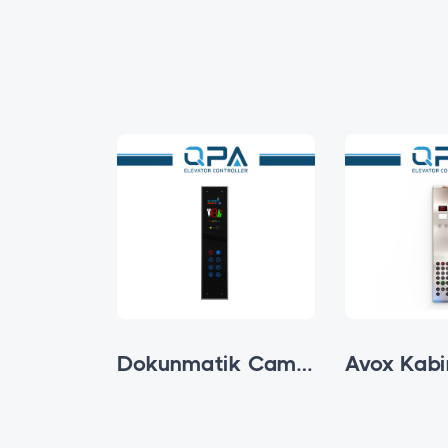
Butonlu Cam Sıva Altı Kabin Kaseti
Dokunmatik Cam Sıva Altı Kabin Kaseti