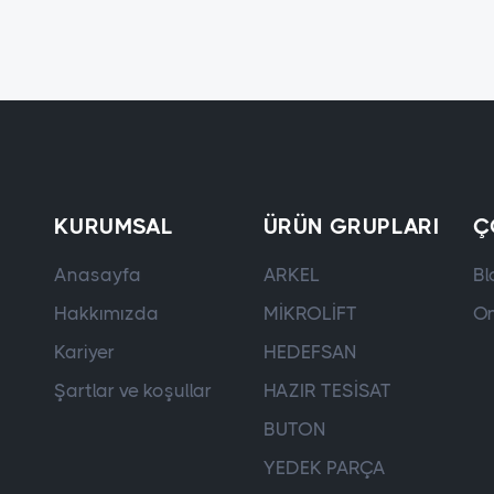
KURUMSAL
ÜRÜN GRUPLARI
Ç
Anasayfa
ARKEL
Bl
Hakkımızda
MİKROLİFT
On
Kariyer
HEDEFSAN
Şartlar ve koşullar
HAZIR TESİSAT
BUTON
YEDEK PARÇA