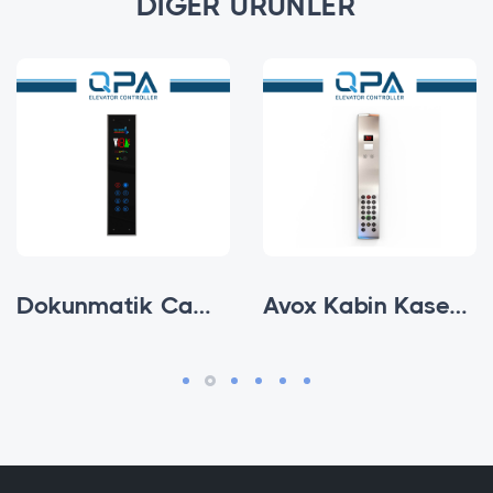
DIĞER ÜRÜNLER
Dokunmatik Cam Sıva Altı Kabin Kaseti
Avox Kabin Kasetleri