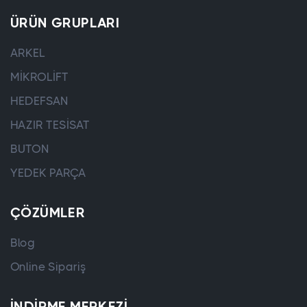
ÜRÜN GRUPLARI
ARKEL
MİKROLİFT
HEDEFSAN
HAZIR TESİSAT
BUTON
YEDEK PARÇA
ÇÖZÜMLER
Blog
Online Sipariş
İNDIRME MERKEZI